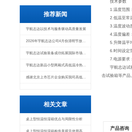
技术参数
1.温度范围：0℃-
推荐新闻
2.低温至常温
3.温度波动度
宇航志达以技术与服务驱动高质量发展
4.温度偏差：
2026年宇航志达公司4月份清明节放假通知
5.升降温平均速
6.时间设定范围
宇航志达试验装备成功拓展国际市场出口肯尼亚
7.电源要求：A
宇航志达新品小型两厢式高低温冷热冲击试验箱
宇航志达试验装
击试验箱等产品
感谢北京上市芯片企业购买我司高低温冲击热流仪
相关文章
桌上型恒温恒湿箱优点与局限性分析
产品咨询
桌上型恒温恒湿箱构造美观且使用高效安全