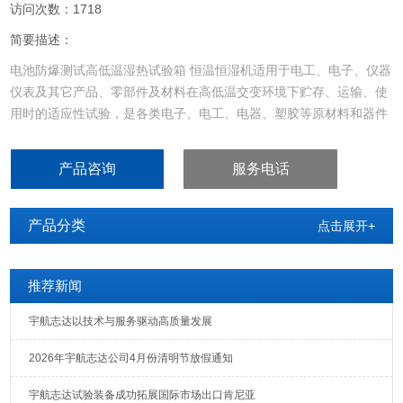
访问次数：1718
简要描述：
电池防爆测试高低温湿热试验箱 恒温恒湿机适用于电工、电子、仪器
仪表及其它产品、零部件及材料在高低温交变环境下贮存、运输、使
用时的适应性试验，是各类电子、电工、电器、塑胶等原材料和器件
进行耐寒、耐热、耐干性试验及品管工程的可靠性测试设备，特别适
用于光纤、LCD、晶体、电感、PCB、电池、电脑、手机等产品的耐
产品咨询
服务电话
高温、耐低温循环试验。
产品分类
点击展开+
推荐新闻
宇航志达以技术与服务驱动高质量发展
2026年宇航志达公司4月份清明节放假通知
宇航志达试验装备成功拓展国际市场出口肯尼亚