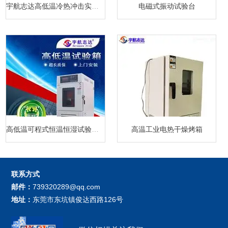
宇航志达高低温冷热冲击实验箱
电磁式振动试验台
高低温可程式恒温恒湿试验箱厂家
高温工业电热干燥烤箱
联系方式
邮件：
739320289@qq.com
地址：
东莞市东坑镇俊达西路126号