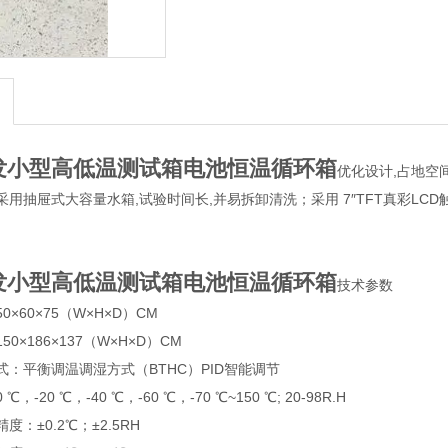
发小型高低温测试箱电池恒温循环箱
优化设计,占地空
采用抽屉式大容量水箱,试验时间长,并易拆卸清洗；采用 7″TFT真彩L
发小型高低温测试箱电池恒温循环箱
技术参数
60×75（W×H×D）CM
×186×137（W×H×D）CM
平衡调温调湿方式（BTHC）PID智能调节
20 ℃，-40 ℃，-60 ℃，-70 ℃~150 ℃; 20-98R.H
±0.2℃；±2.5RH