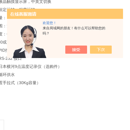
晶触摸显示屏，中英文切换
定运转、程序运转
20 组可编程序、每个程序*大100 （段）
欢迎您！
度：-100℃+300℃湿度：99.9％R.H
来自局域网的朋友！有什么可以帮助您的
吗？
.1℃湿度：0.1％R.H
0或T型热电偶
ID控制
232 接口
本横河9点温度记录仪（选购件）
循环供水
拉式（30Kg容量）