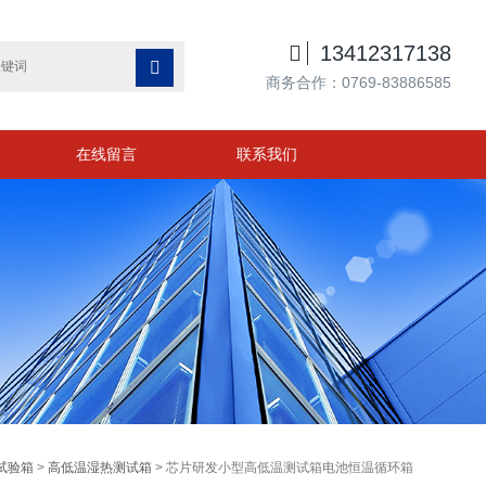

13412317138

商务合作：0769-83886585
在线留言
联系我们
试验箱
>
高低温湿热测试箱
> 芯片研发小型高低温测试箱电池恒温循环箱