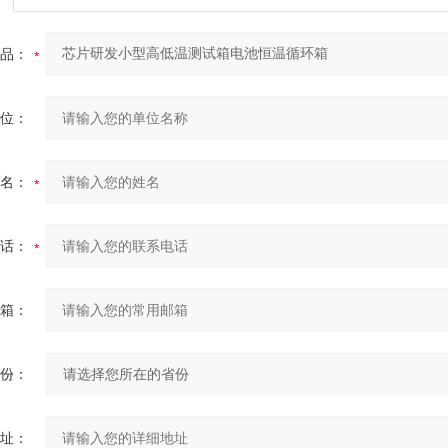
品：
位：
名：
话：
箱：
份：
址：