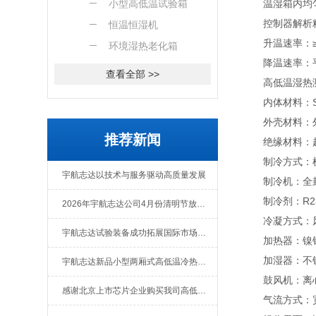
小型高低温试验箱
温湿箱内均匀度：±
控制器解析精度：
恒温恒湿机
升温速率：≥2.5
环境湿热老化箱
降温速率：平均1
查看全部 >>
高低温湿热测
内体材料：SU
外壳材料：外壳
推荐新闻
绝缘材料：超
制冷方式：机
宇航志达以技术与服务驱动高质量发展
制冷机：全封
制冷剂：R23/
2026年宇航志达公司4月份清明节放假通知
冷凝方式：风
宇航志达试验装备成功拓展国际市场出口肯尼亚
加热器：镍铬
加湿器：不锈
宇航志达新品小型两厢式高低温冷热冲击试验箱
鼓风机：离
感谢北京上市芯片企业购买我司高低温冲击热流仪
气流方式：宽