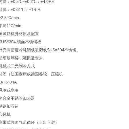
0.5℃~±0.2℃；±4.0RH
±0.01℃；±1R.H
°C/min
°C/min
试箱机身材质及配置
S#304 镜面不锈钢板
高密度冷轧钢板喷塑或SUS#304不锈钢。
细玻璃棉+ 聚胺脂泡沫
械式二元制冷方式
闭（法国泰康或德国谷轮）压缩机
 R404A
冷或水冷
合金不锈管加热器
钢加湿筒
心风机
带式强迫气流循环（上出下进）