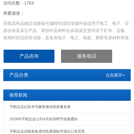
访问次数：1763
简要描述：
高低温药品稳定试验箱可编程恒温恒湿循环箱适用于电工、电子、仪
器仪表及其它产品、零部件及材料在高低温交变环境下贮存、运输、
使用时的适应性试验，是各类电子、电工、电器、塑胶等原材料和器
件进行耐寒、耐热、耐干性试验及品管工程的可靠性测试设备，特别
适用于光纤、LCD、晶体、电感、PCB、电池、电脑、手机等产品的
产品咨询
服务电话
耐高温、耐低温循环试验。
产品分类
点击展开+
推荐新闻
宇航志达以技术与服务驱动高质量发展
2026年宇航志达公司4月份清明节放假通知
宇航志达试验装备成功拓展国际市场出口肯尼亚