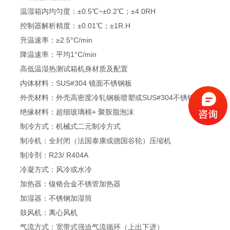
温湿箱内均匀度：±0.5℃~±0.2℃；±4.0RH
控制器解析精度：±0.01℃；±1R.H
升温速率：≥2.5°C/min
降温速率：平均1°C/min
高低温湿热测试箱机身材质及配置
内体材料：SUS#304 镜面不锈钢板
外壳材料：外壳高密度冷轧钢板喷塑或SUS#304不锈钢。
绝缘材料：超细玻璃棉+ 聚胺脂泡沫
制冷方式：机械式二元制冷方式
制冷机：全封闭（法国泰康或德国谷轮）压缩机
制冷剂：R23/ R404A
冷凝方式：风冷或水冷
加热器：镍铬合金不锈管加热器
加湿器：不锈钢加湿筒
鼓风机：离心风机
气流方式：宽带式强迫气流循环（上出下进）