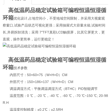
高低温药品稳定试验箱可编程恒温恒湿循
环箱
优化设计,占地空间小，不受地域空间限制，并采用大视窗观
察窗口,试验产品状态可视化更强；采用抽屉式大容量水箱,试验时间
长,并易拆卸清洗；采用 7″TFT真彩LCD触摸屏，比其它屏更大，更
直观，操作更简单，运行更稳定！
高低温药品稳定试验箱可编程恒温恒湿循
环箱
技术参数
内部尺寸：50×60×75（W×H×D）CM
外部尺寸：150×186×137（W×H×D）CM
调温调湿方式：平衡调温调湿方式（BTHC）PID智能调节
温度范围：0 ℃，-20 ℃，-40 ℃，-60 ℃，-70 ℃~150 ℃; 20-98
R.H
温湿度控制精度：±0.2℃；±2.5RH