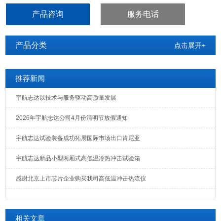
瑕疵、制程瑕疵、工艺瑕疵]，以避免该产品于使用过程中，受到环境
产品咨询
服务电话
应力的考验时而导致失效，造成不必要的损失.
产品分类
点击展开+
推荐新闻
宇航志达以技术与服务驱动高质量发展
2026年宇航志达公司4月份清明节放假通知
宇航志达试验装备成功拓展国际市场出口肯尼亚
宇航志达新品小型两厢式高低温冷热冲击试验箱
感谢北京上市芯片企业购买我司高低温冲击热流仪
相关文章