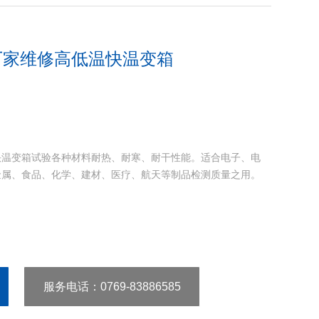
厂家维修高低温快温变箱
快温变箱试验各种材料耐热、耐寒、耐干性能。适合电子、电
金属、食品、化学、建材、医疗、航天等制品检测质量之用。
服务电话
：0769-83886585