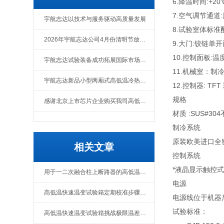
6.降温时间:+20
7.空气调节通
宇航志达以技术与服务驱动高质量发展
8.试验室体标
2026年宇航志达公司4月份清明节放假通知
9.大门:铰链单
10.控制面板
宇航志达试验装备成功拓展国际市场出口肯尼亚
11.机械室：
宇航志达新品小型两厢式高低温冷热冲击试验箱
12.控制器: TF
规格
感谢北京上市芯片企业购买我司高低温冲击热流仪
材质 :SUS#30
制冷系统
原装欧美进口全密
相关文章
控制系统
*液晶显示触控
用于一二次融合柱上断路器的高低温试验箱
电源
高低温快速温变试验箱定期校准步骤分享
电源线位于机器后面/
试验标准：
高低温快速温变试验箱挑战极限温差耐受性