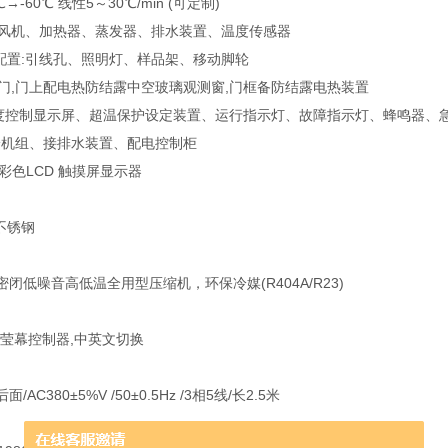
℃→-60℃ 线性5～30℃/min (可定制)
道:风机、加热器、蒸发器、排水装置、温度传感器
准配置:引线孔、照明灯、样品架、移动脚轮
开门,门上配电热防结露中空玻璃观测窗,门框备防结露电热装置
:温度控制显示屏、超温保护设定装置、运行指示灯、故障指示灯、蜂鸣器、急
制冷机组、接排水装置、配电控制柜
T 彩色LCD 触摸屏显示器
4不锈钢
闭低噪音高低温全用型压缩机，环保冷媒(R404A/R23)
式莹幕控制器,中英文切换
AC380±5%V /50±0.5Hz /3相5线/长2.5米