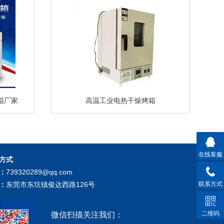
箱厂家
高温工业电热干燥烤箱
在线客服
方式
：
739320289@qq.com
联系方式
：
东莞市东坑镇俊达西路126号
二维码
微信扫描关注我们：