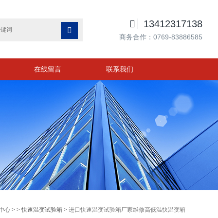

13412317138

商务合作：0769-83886585
在线留言
联系我们
中心
> >
快速温变试验箱
> 进口快速温变试验箱厂家维修高低温快温变箱