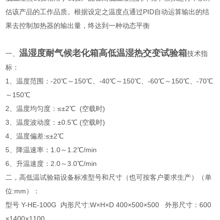
估该产品的工作品质。根据设定之温度点通过PID自动运算输出的结
果去控制加热器的输出量，终达到一种动态平衡
温湿度耐气候老化箱高低温湿热交变试验箱
一、
技术指
标：
1、温度范围：-20℃～150℃、-40℃～150℃、-60℃～150℃、-70℃
～150℃
2、温度均匀度：≤±2℃ (空载时)
3、温度波动度：±0.5℃ (空载时)
4、温度偏差:≤±2℃
5、降温速率：1.0～1.2℃/min
6、升温速度：2.0～3.0℃/min
二，高低温试验箱设备标准型号和尺寸（也可按客户要求生产）（单
位:mm）：
型号 Y-HE-100G 内形尺寸:W×H×D 400×500×500 外形尺寸：600
×1400×1100