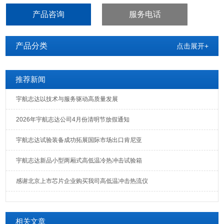
热交变试验，高低温冲击等试验要求，可定值运行，程式运行
产品咨询
服务电话
产品分类
点击展开+
推荐新闻
宇航志达以技术与服务驱动高质量发展
2026年宇航志达公司4月份清明节放假通知
宇航志达试验装备成功拓展国际市场出口肯尼亚
宇航志达新品小型两厢式高低温冷热冲击试验箱
感谢北京上市芯片企业购买我司高低温冲击热流仪
相关文章