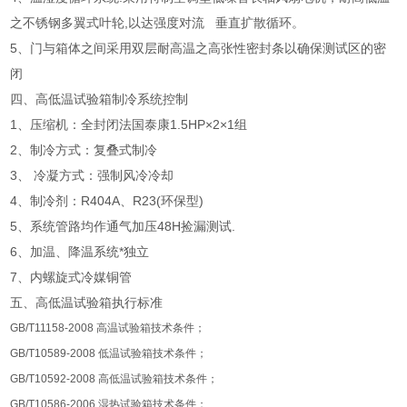
之不锈钢多翼式叶轮,以达强度对流 垂直扩散循环。
5、门与箱体之间采用双层耐高温之高张性密封条以确保测试区的密
闭
四、高低温试验箱制冷系统控制
1、压缩机：全封闭法国泰康1.5HP×2×1组
2、制冷方式：复叠式制冷
3、 冷凝方式：强制风冷冷却
4、制冷剂：R404A、R23(环保型)
5、系统管路均作通气加压48H捡漏测试.
6、加温、降温系统*独立
7、内螺旋式冷媒铜管
五、高低温试验箱执行标准
GB/T11158-2008
高温试验箱技术条件；
GB/T10589-2008
低温试验箱技术条件；
GB/T10592-2008
高低温试验箱技术条件；
GB/T10586-2006
湿热试验箱技术条件；