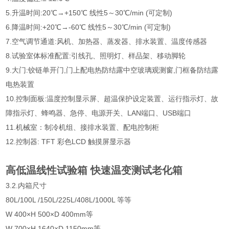
5.升温时间:20℃→+150℃ 线性5～30℃/min (可定制)
6.降温时间:+20℃→-60℃ 线性5～30℃/min (可定制)
7.空气调节通道:风机、加热器、蒸发器、排水装置、温度传感器
8.试验室体标准配置:引线孔、照明灯、样品架、移动脚轮
9.大门:铰链单开门,门上配电热防结露中空玻璃观测窗,门框备防结露
电热装置
10.控制面板:温度控制显示屏、超温保护设定装置、运行指示灯、故
障指示灯、蜂鸣器、急停、电源开关、LAN端口、USB端口
11.机械室：制冷机组、接排水装置、配电控制柜
12.控制器: TFT 彩色LCD 触摸屏显示器
高低温线性试验箱 快速温变测试老化箱
3.2.内箱尺寸
80L/100L /150L/225L/408L/1000L 等等
W 400×H 500×D 400mm等
W 700×H 1640×D 1150mm等