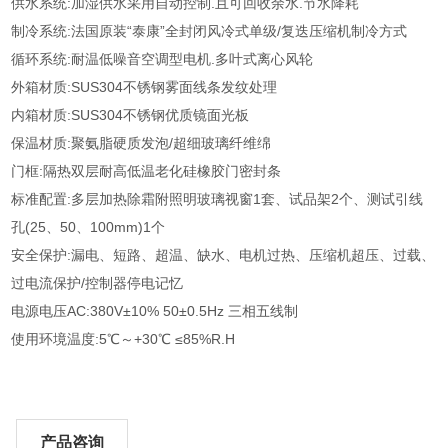
供水系统:加湿供水采用自动控制.且可回收余水.节水降耗
制冷系统:法国原装“泰康”全封闭风冷式单级/复迭压缩机制冷方式
循环系统:耐温低噪音空调型电机.多叶式离心风轮
外箱材质:SUS304不锈钢雾面线条发纹处理
内箱材质:SUS304不锈钢优质镜面光板
保温材质:聚氨脂硬质发泡/超细玻璃纤维绵
门框:隔热双层耐高低温老化硅橡胶门密封条
标准配置:多层加热除霜附照明玻璃视窗1套、试品架2个、测试引线
孔(25、50、100mm)1个
安全保护:漏电、短路、超温、缺水、电机过热、压缩机超压、过载、
过电流保护/控制器停电记忆
电源电压AC:380V±10% 50±0.5Hz 三相五线制
使用环境温度:5℃～+30℃ ≤85%R.H
产品咨询