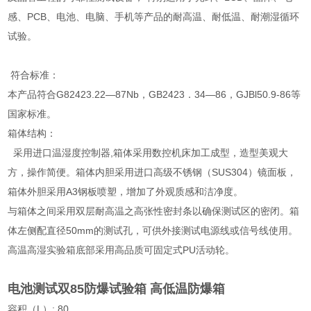
感、PCB、电池、电脑、手机等产品的耐高温、耐低温、耐潮湿循环
试验。
符合标准：
本产品符合G82423.22—87Nb，GB2423．34—86，GJBl50.9-86等
国家标准。
箱体结构：
采用进口温湿度控制器,箱体采用数控机床加工成型，造型美观大
方，操作简便。箱体内胆采用进口高级不锈钢（SUS304）镜面板，
箱体外胆采用A3钢板喷塑，增加了外观质感和洁净度。
与箱体之间采用双层耐高温之高张性密封条以确保测试区的密闭。箱
体左侧配直径50mm的测试孔，可供外接测试电源线或信号线使用。
高温高湿实验箱底部采用高品质可固定式PU活动轮。
电池测试双85防爆试验箱 高低温防爆箱
容积（L）: 80