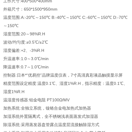
工作尺寸:400*500*400mm
外箱尺寸：650*1500*950mm
温度范围:A:-20℃～150℃ B:-40℃～150℃ C:-60℃～150℃ D:-70℃
～150℃
湿度范围:20～98%R.H
波动/均匀度:±0.5℃/±2℃
湿度偏差:+2、-3%R.H
升温速率:1.0～3.0℃/min
降温速率:0.7～1.0℃/min
控制器:日本*“优易控”品牌温度仪表，7寸高清真彩液晶触摸显示屏
精度范围设定精度:温度0.1℃、湿度1%R.H，指示精度：温度0.1℃、
湿度1%R.H
温湿度传感器:铂金电阻 PT100Ω/MV
加热系统:全独立系统，镍铬合金电加热式加热器
加湿系统外置隔离式，全不锈钢浅表面蒸发式加湿器
除湿系统:采用蒸发器盘管露点温度层流接触除湿方式