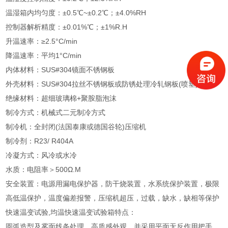
温湿箱内均匀度：±0.5℃~±0.2℃；±4.0%RH
控制器解析精度：±0.01%℃；±1%R.H
升温速率：≥2.5°C/min
降温速率：平均1°C/min
内体材料：SUS#304镜面不锈钢板
外壳材料：SUS#304拉丝不锈钢板或防锈处理冷轧钢板(喷塑)
绝缘材料：超细玻璃棉+聚胺脂泡沫
制冷方式：机械式二元制冷方式
制冷机：全封闭(法国泰康或德国谷轮)压缩机
制冷剂：R23/ R404A
冷凝方式：风冷或水冷
水质：电阻率＞500Ω.M
安全装置：电源用漏电保护器，防干烧装置，水系统保护装置，极限
高低温保护，温度偏差报警，压缩机超压，过载，缺水，缺相等保护
快速温变试验,均温快速温变试验箱特点：
圆弧造型及雾面线条处理，高质感外观，并采用平面无反作用把手，