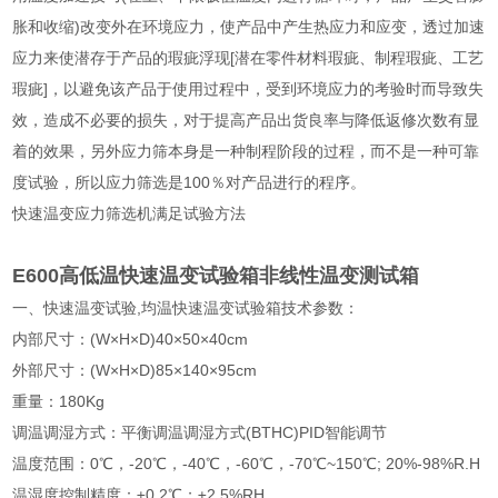
胀和收缩)改变外在环境应力，使产品中产生热应力和应变，透过加速
应力来使潜存于产品的瑕疵浮现[潜在零件材料瑕疵、制程瑕疵、工艺
瑕疵]，以避免该产品于使用过程中，受到环境应力的考验时而导致失
效，造成不必要的损失，对于提高产品出货良率与降低返修次数有显
着的效果，另外应力筛本身是一种制程阶段的过程，而不是一种可靠
度试验，所以应力筛选是100％对产品进行的程序。
快速温变应力筛选机满足试验方法
E600高低温快速温变试验箱非线性温变测试箱
一、快速温变试验,均温快速温变试验箱技术参数：
内部尺寸：(W×H×D)40×50×40cm
外部尺寸：(W×H×D)85×140×95cm
重量：180Kg
调温调湿方式：平衡调温调湿方式(BTHC)PID智能调节
温度范围：0℃，-20℃，-40℃，-60℃，-70℃~150℃; 20%-98%R.H
温湿度控制精度：±0.2℃；±2.5%RH