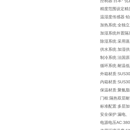
控制器:日本*“
精度范围设定精度
温湿度传感器:铂金
加热系统:全独
加湿系统外置隔
除湿系统:采用
供水系统:加湿
制冷系统:法国原
循环系统:耐温
外箱材质:SUS
内箱材质:SUS
保温材质:聚氨
门框:隔热双层
标准配置:多层加
安全保护:漏电
电源电压AC:380