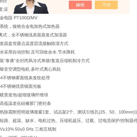
优易控”品牌温度仪表，7寸高清真彩液晶触摸显示屏
:温度0.1℃、湿度1%R.H，指示精度：温度0.1℃、湿度1%R.H
电阻 PT100Ω/MV
立系统，镍铬合金电加热式加热器
离式，全不锈钢浅表面蒸发式加湿器
蒸发器盘管露点温度层流接触除湿方式
供水采用自动控制.且可回收余水.节水降耗
装“泰康”全封闭风冷式单级/复迭压缩机制冷方式
低噪音空调型电机.多叶式离心风轮
304不锈钢雾面线条发纹处理
304不锈钢优质镜面光板
脂硬质发泡/超细玻璃纤维绵
耐高低温老化硅橡胶门密封条
热除霜附照明玻璃视窗1套、试品架2个、测试引线孔(25、50、100mm)
、短路、超温、缺水、电机过热、压缩机超压、过载、过电流保护/控制器
V±10% 50±0.5Hz 三相五线制