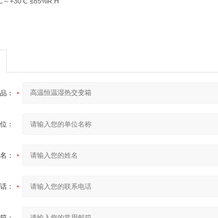
+30℃ ≤85%R.H
品：
位：
名：
话：
箱：