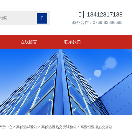

13412317138

商务合作：0769-83886585
在线留言
联系我们
产品中心
>
高低温试验箱
>
高低温湿热交变试验箱
> 高温恒温湿热交变箱