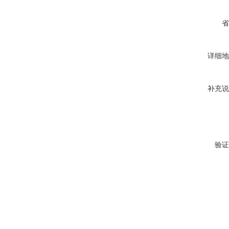
省
详细地
补充说
验证