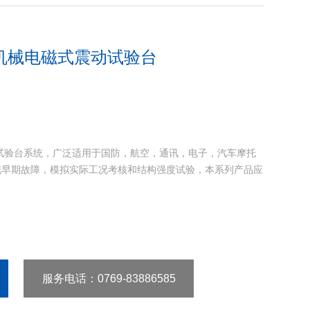
机械电磁式震动试验台
试验台系统，广泛适用于国防，航空，通讯，电子，汽车摩托
现早期故障，模拟实际工况考核和结构强度试验，本系列产品应
。
服务电话
：0769-83886585