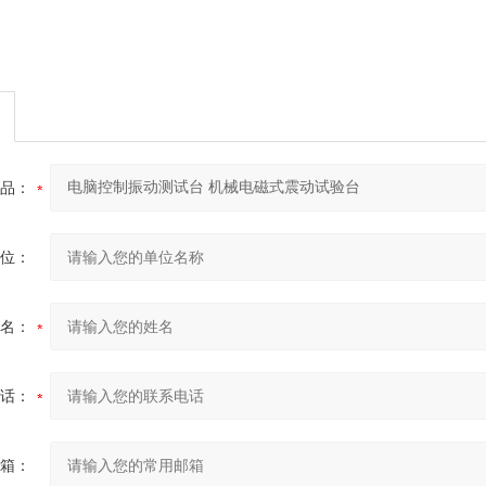
品：
位：
名：
话：
箱：