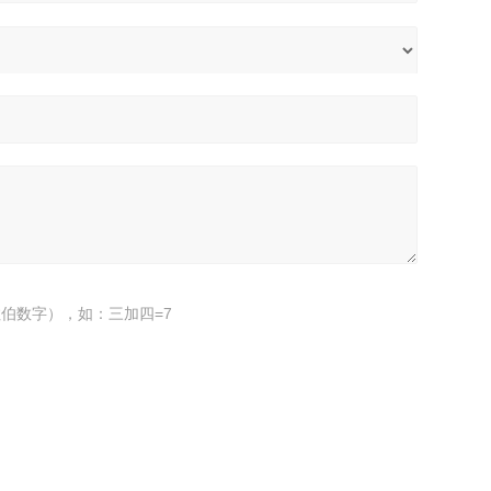
伯数字），如：三加四=7