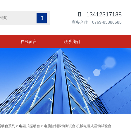

13412317138

商务合作：0769-83886585
在线留言
联系我们
震动台系列
>
电磁式振动台
> 电脑控制振动测试台 机械电磁式震动试验台