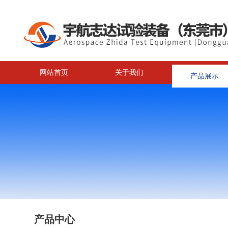
网站首页
关于我们
产品展示
<
产品中心