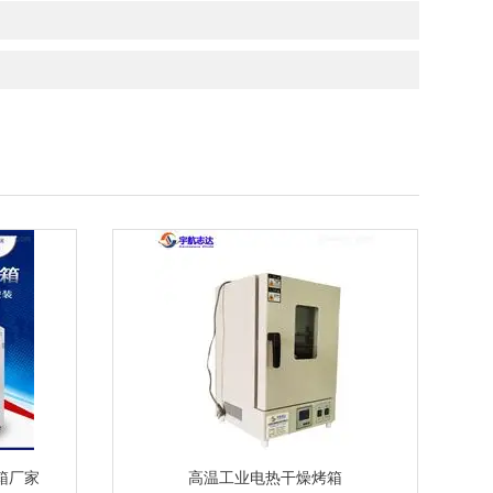
箱厂家
高温工业电热干燥烤箱