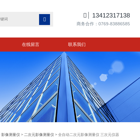

13412317138

商务合作：0769-83886585
在线留言
联系我们
>
影像测量仪
>
二次元影像测量仪
> 全自动二次元影像测量仪 三次元仪器