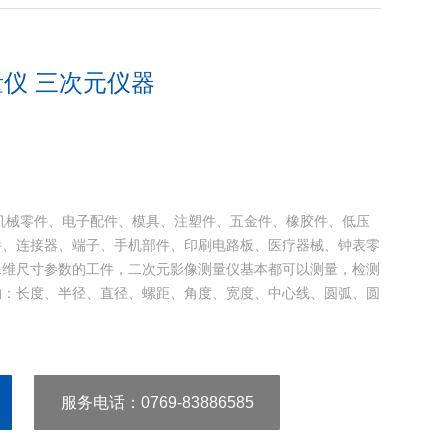
仪 三次元仪器
机械零件、电子配件、模具、注塑件、五金件、橡胶件、低压
件、连接器、端子、手机部件、印刷电路板、医疗器械、钟表零
二维尺寸参数的工件，二次元影像测量仪基本都可以测量，检测
的：长度、半径、直径、螺距、角度、宽度、中心线、圆弧、圆
服务电话
：0769-83886585