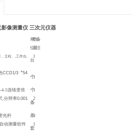
元影像测量仪 三次元仪器
单
数
备
位
量
注
1
，立柱、,工作台,
台
色
CCD1/3
〞
54
个
1
个
1
7-4.5连续变倍
2
尺
,
分辩率
0.001
条
条
3
密光杆
1
自动测量软件
套