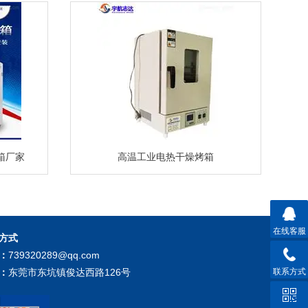
箱厂家
高温工业电热干燥烤箱
在线客服
方式
：
739320289@qq.com
联系方式
：
东莞市东坑镇俊达西路126号