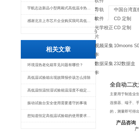
软件
宇航志达新品小型两厢式高低温冷热冲击试验箱
7
导轨
中国台湾直
8
软件
CD
定制
感谢北京上市芯片企业购买我司高低温冲击热流仪
光学校正
CD
定制
9
片
1
视频采集
10moons S
相关文章
0
卡
1
数据采集
232
数据盒
环境湿热老化箱常见问题有哪些？
1
卡
高低温试验箱出现故障报价该怎么排除
全自动二次
高低温恒温恒湿试验箱温湿度不稳定如何解决
主要用于制造业
连接器、端子、
振动试验台安全使用需要遵守的事项
的，测量即可得
想知道恒定高低温试验箱的使用要求，看下文就可以
产品咨询
产