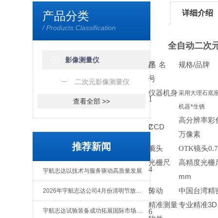
详细介绍
产品分类
/ Products Classification
全自动二次
影像测量仪
序
品
名
规格
/
品牌
号
二次元影像测量仪
仪器机身
采用大理石底座
1
查看全部 >>
机器*生锈
高分辨率彩
2
CCD
万像素
推荐新闻
3
镜头
OTK镜头0.
光栅尺
高精度光栅
4
宇航志达以技术与服务驱动高质量发展
mm
5
传动
中国台湾精
2026年宇航志达公司4月份清明节放假通知
精准测量
专业精准
3D
宇航志达试验装备成功拓展国际市场出口肯尼亚
6