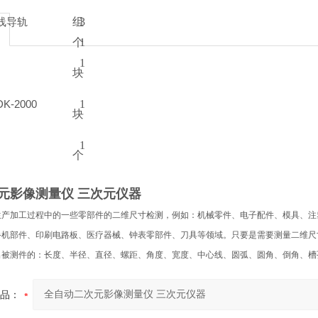
组
3
线导轨
个
1
1
块
1
DK-2000
块
1
个
元影像测量仪 三次元仪器
生产加工过程中的一些零部件的二维尺寸检测，例如：机械零件、电子配件、模具、注
手机部件、印刷电路板、医疗器械、钟表零部件、刀具等领域。只要是需要测量二维尺
出被测件的：长度、半径、直径、螺距、角度、宽度、中心线、圆弧、圆角、倒角、槽
品：