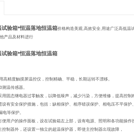
温试验箱*恒温落地恒温箱
价格构造美观,高效安全,用途广泛高低温试
其他产品及材料进行
温试验箱*恒温落地恒温箱
:采用高精度触摸屏温控仪，控制精确、平稳，长期运转不漂移。
100测温传感器。
出采用固态继电器过零触发，以降低噪声，减少污染，方便维修，提高控制
中需设有安全保护措施，包括：缺相保护、相序错误保护、相电压不平保护
漏电等保护。
有方便用户的操作面板，设在试验箱左上部，设有电源、照明和各功能操作
了主控制器外，还设置一独立的超温保护器，即使主控制器出现故障，