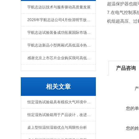
超温保护器也能
宇航志达以技术与服务驱动高质量发展
7.在电气控制
2026年宇航志达公司4月份清明节放假通知
机组超高压、过
宇航志达试验装备成功拓展国际市场出口肯尼亚
宇航志达新品小型两厢式高低温冷热冲击试验箱
感谢北京上市芯片企业购买我司高低温冲击热流仪
产品咨询
相关文章
产
恒定湿热试验箱具有模拟大气环境中温度变化规律的功能
您的单
恒定湿热试验箱用于产品设计，改进，鉴定及检验等环节
桌上型恒温恒湿箱优点与局限性分析
您的姓