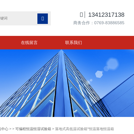

13412317138

商务合作：0769-83886585
在线留言
联系我们
品中心
> >
可编程恒温恒湿试验箱
> 落地式高低温试验箱*恒温落地恒温箱