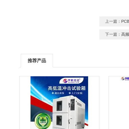
上一篇：
PC
下一篇：
高
推荐产品