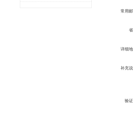
常用邮
省
详细地
补充说
验证