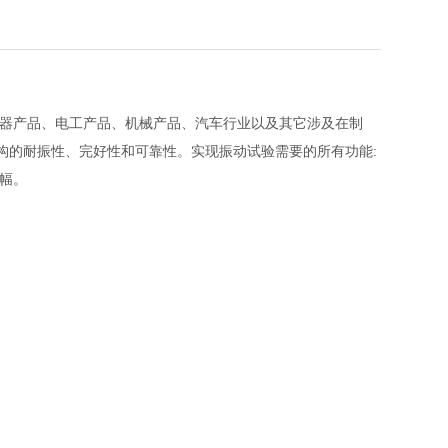
电器产品、电工产品、机械产品、汽车行业以及其它涉及在制
构的耐振性、完好性和可靠性。实现振动试验需要的所有功能:
幅。