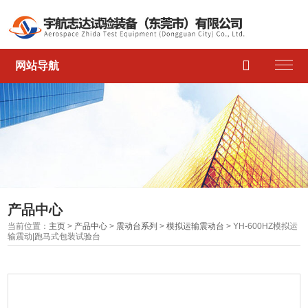

网站导航
产品中心
当前位置：
主页
>
产品中心
>
震动台系列
>
模拟运输震动台
> YH-600HZ模拟运
输震动|跑马式包装试验台