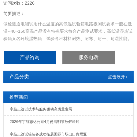
访问次数：2226
简要描述：
做检测通电测试用什么温度的高低温试验箱电路板测试要求一般在低
温--40~150高温产品没有特殊要求符合产品测试要求，高低温湿热试
验箱又名环境湿热箱，试验各种材料耐热、耐寒、耐干、耐湿性能。
适合电子、电器、通讯、仪表、车辆、塑胶制品、金属、食品、化
学、建材、医疗、航天等制品检测质量之用。用于试验产品在湿热的
产品咨询
服务电话
环境下模拟运行，以评估该产品的工作品质，以便供产品的设计、改
进、检定及出厂检验使用。
产品分类
点击展开+
推荐新闻
宇航志达以技术与服务驱动高质量发展
2026年宇航志达公司4月份清明节放假通知
宇航志达试验装备成功拓展国际市场出口肯尼亚