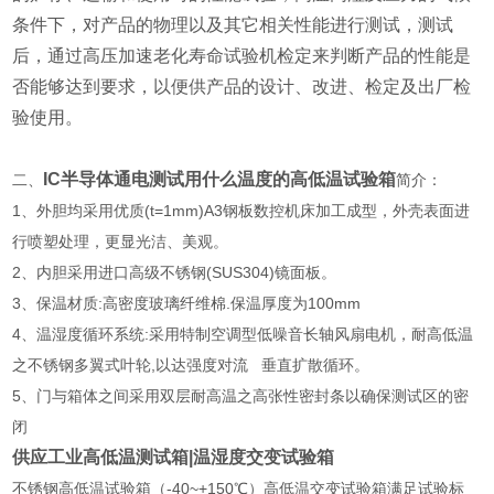
条件下，对产品的物理以及其它相关性能进行测试，测试
后，通过高压加速老化寿命试验机检定来判断产品的性能是
否能够达到要求，以便供产品的设计、改进、检定及出厂检
验使用。
IC半导体通电测试用什么温度的高低温试验箱
二、
简介：
1、外胆均采用优质(t=1mm)A3钢板数控机床加工成型，外壳表面进
行喷塑处理，更显光洁、美观。
2、内胆采用进口高级不锈钢(SUS304)镜面板。
3、保温材质:高密度玻璃纤维棉.保温厚度为100mm
4、温湿度循环系统:采用特制空调型低噪音长轴风扇电机，耐高低温
之不锈钢多翼式叶轮,以达强度对流 垂直扩散循环。
5、门与箱体之间采用双层耐高温之高张性密封条以确保测试区的密
闭
供应工业高低温测试箱|温湿度交变试验箱
不锈钢高低温试验箱（-40~+150℃）高低温交变试验箱满足试验标