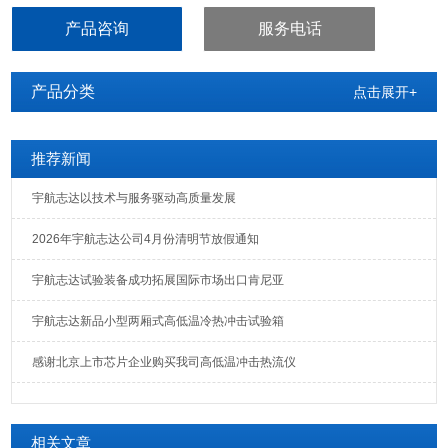
及其它相关性能进行测试，测试后，通过高压加速老化寿命试验机检
产品咨询
服务电话
定来判断产品的性能是否能够达到要求，以便供产品的设计、改进、
检定及出厂检验使用。
产品分类
点击展开+
推荐新闻
宇航志达以技术与服务驱动高质量发展
2026年宇航志达公司4月份清明节放假通知
宇航志达试验装备成功拓展国际市场出口肯尼亚
宇航志达新品小型两厢式高低温冷热冲击试验箱
感谢北京上市芯片企业购买我司高低温冲击热流仪
相关文章