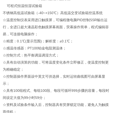
可程式恒温恒湿试验箱
不锈钢高低温试验箱（-40~+150℃）高低温交变试验箱控温系统
☆温度控制仪表采用进口触摸屏，可编程微电脑PID控制SSR输出运
行，全进口超大液晶彩色触摸屏幕画面，荧幕操作简单，程式编辑容
易，可连接电脑操作；
☆精度：0.1℃(显示范围)；解析度：±0.1℃；
☆感温传感器：PT100铂金电阻测温体；
☆控制方式：热平衡调温调湿方式；
☆具有自动演算的功能，可将温度变化条件立即修正，使温度控制更
为精确稳定；
☆控制器操作界面设中英文可供选择，实时运转曲线图可由屏幕显
示；
☆具有100组程式、每组100段、每段可循环999步骤的容量，每段时
间设定大值为99小时59分；
☆资料及试验条件输入后，控制器具有荧屏锁定功能，避免人为触摸
而停机；