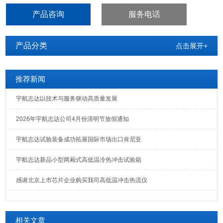
光纤、LED、晶体、电感、PCB、电池、电脑、手机等产品的耐高
产品咨询
服务电话
温、耐低温、循环试验。
产品分类
点击展开+
推荐新闻
宇航志达以技术与服务驱动高质量发展
2026年宇航志达公司4月份清明节放假通知
宇航志达试验装备成功拓展国际市场出口肯尼亚
宇航志达新品小型两厢式高低温冷热冲击试验箱
感谢北京上市芯片企业购买我司高低温冲击热流仪
相关文章