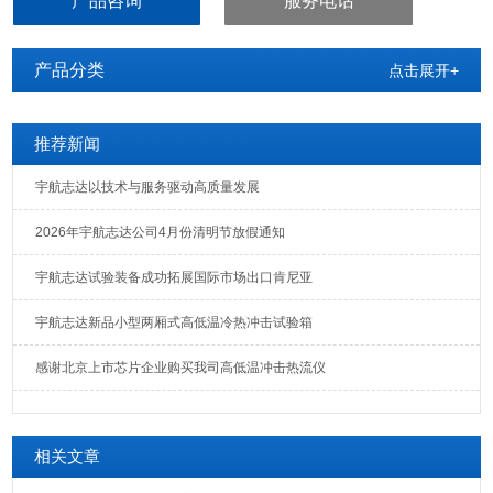
产品咨询
服务电话
3、工作室材质为优质镀锌板/不锈钢，外箱材质为优质冷轧钢板喷
漆，产品外壳采用环保金属漆喷制，整体设计美观大方，适合实验室
的颜色搭配。
产品分类
点击展开+
4、工作室内搁架可随用户的要求任意调节高度以及搁架的数量
电热鼓风干燥箱|高温工业烤箱厂家
推荐新闻
宇航志达以技术与服务驱动高质量发展
2026年宇航志达公司4月份清明节放假通知
宇航志达试验装备成功拓展国际市场出口肯尼亚
宇航志达新品小型两厢式高低温冷热冲击试验箱
感谢北京上市芯片企业购买我司高低温冲击热流仪
相关文章