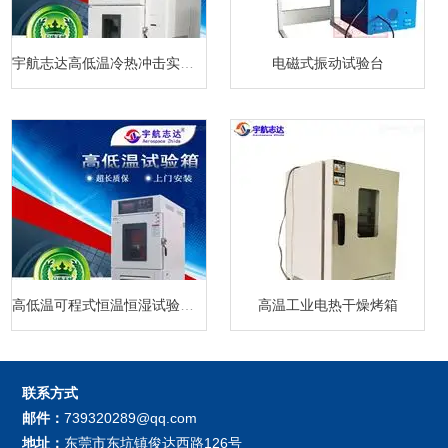
宇航志达高低温冷热冲击实验箱
电磁式振动试验台
高低温可程式恒温恒湿试验箱厂家
高温工业电热干燥烤箱
联系方式
邮件：
739320289@qq.com
地址：
东莞市东坑镇俊达西路126号