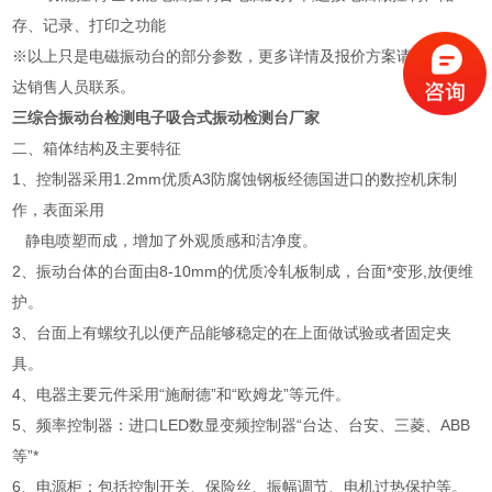
存、记录、打印之功能
※以上只是电磁振动台的部分参数，更多详情及报价方案请与宇航志
达销售人员联系。
三综合振动台检测电子吸合式振动检测台厂家
二、箱体结构及主要特征
1、控制器采用1.2mm优质A3防腐蚀钢板经德国进口的数控机床制
作，表面采用
静电喷塑而成，增加了外观质感和洁净度。
2、振动台体的台面由8-10mm的优质冷轧板制成，台面*变形,放便维
护。
3、台面上有螺纹孔以便产品能够稳定的在上面做试验或者固定夹
具。
4、电器主要元件采用“施耐德”和“欧姆龙”等元件。
5、频率控制器：进口LED数显变频控制器“台达、台安、三菱、ABB
等”*
6、电源柜：包括控制开关、保险丝、振幅调节、电机过热保护等。