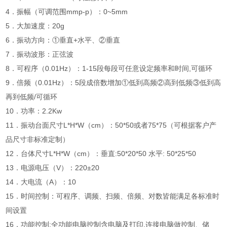
4．振幅（可调范围mmp-p）：0~5mm
5．大加速度：20g
6．振动方向：①垂直+水平、②垂直
7．振动波形：正弦波
8．可程序（0.01Hz）：1-15段每段可任意设定频率和时间,可循环
9．倍频（0.01Hz）：5段成倍数增加①低到高频②高到低频③低到高
再到低频/可循环
10．功率：2.2Kw
11．振动台面尺寸L*H*W（cm）：50*50或者75*75（可根据客户产
品尺寸非标准定制）
12．台体尺寸L*H*W（cm）：垂直:50*20*50 水平: 50*25*50
13．电源电压（V）：220±20
14．大电流（A）：10
15．时间控制：可程序、调频、扫频、倍频、对数皆能满足各标准时
间设置
16．功能控制:全功能电脑控制含电脑及打印,连接电脑做控制、储