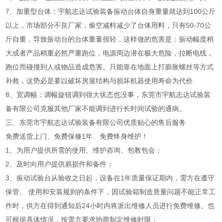
7、加重型台体：宇航志达试验装备振动台体自身重量就达到100公斤
以上，市场部分不良厂家，偷空减料减少了台体用料，只有50-70公
斤自重，导致振动台的台体重量很轻，这样做的危害是：振动幅度稍
大或者产品稍重必然严重跑位，电源周边潜在极大危险，拉断电线，
跑位而碰撞到人或物品造成危害。只能靠在地面上打膨胀螺丝等方式
补救，这势必是要以破坏房屋结构与损坏机器使用寿命为代价.
8、宽调幅：调幅旋钮调到很大状态也没事，东莞市宇航志达试验装
备有限公司克服其他厂家不能调到进行长时间试验的通病。
三、东莞市宇航志达试验装备有限公司优质贴心的售后服务
免费送货上门、免费保修1年、免费终身维护！
1、为用户提供所需的使用、维护咨询、包教包会；
2、及时向用户提供易损件和备件；
3、振动试验台从验收之日起，设备在1年质量保证期内，需方在遵守
保管、 使用和安装规则的条件下，因试验箱制造质量问题不能正常工
作时，供方在得到通知后24小时内将派出维修人员进行免费维修。也
可根据具体情况，按需方要求协商制定维修时限；