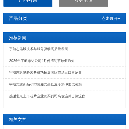
产品咨询
服务电话
产品分类
点击展开+
推荐新闻
宇航志达以技术与服务驱动高质量发展
2026年宇航志达公司4月份清明节放假通知
宇航志达试验装备成功拓展国际市场出口肯尼亚
宇航志达新品小型两厢式高低温冷热冲击试验箱
感谢北京上市芯片企业购买我司高低温冲击热流仪
相关文章