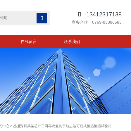

13412317138

商务合作：0769-83886585
在线留言
联系我们
闻中心
> 感谢深圳某某芯片工司再次复购宇航志达可程式恒温恒湿试验箱