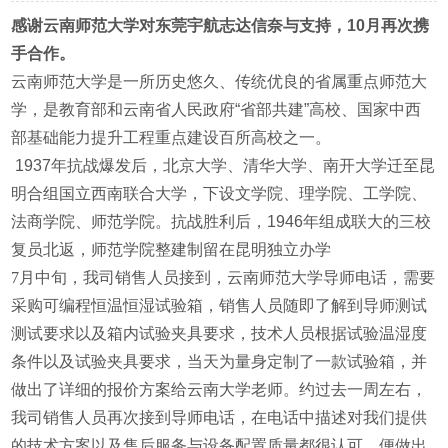
感谢云南师范大学对东莞宇航志达信奈与支持，10月
再次携
手
合作。
云南师范大学是一所历史悠久、传统优良的省属重点师范大
学，是教育部和云南省人民政府“省部共建”高校、国家中西
部基础能力提升工程重点建设百所高校之一。
1937年抗战爆发后，北京大学、清华大学、南开大学迁至昆
明合组国立西南联合大学，下设文学院、理学院、工学院、
法商学院、师范学院。抗战胜利后，1946年组成联大的三校
复员北返，师范学院整建制留在昆明独立办学
7月中旬，
我司销售人员接到，
云南师范大学导师电话，需要
采购可编程恒温恒湿试验箱，
销售人员
随即了解到导师测试
测试要求以及箱内试验夹具要求，技术人员根据试验温湿度
条件以及试验夹具要求，当天为量身定制了一款试验箱，并
做出了详细的
报价方案
给云南大学老师。约过去一周左右，
我司销售人员再次接到导师电话，在电话中描述
对我们提供
的技术方案以及售后服务与设备配置质量都很认可，便
做出