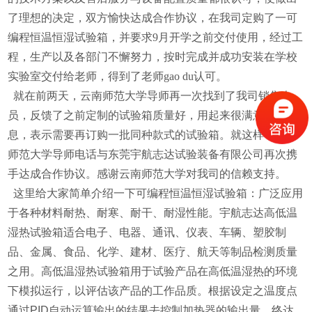
了理想的决定，双方愉快达成合作协议，在我司定购了一
可
编程恒温恒湿试验箱，并要求9月开学之前交付使用，经过工
程，生产以及各部门不懈努力，按时完成并成功安装在学校
实验室交付给老师，得到了老师gao du认可。
就在前两天，
云南师范大学导师
再一次
找到了我司销售人
员
，反馈了之前定制的试验箱质量好，用起来很满意等信
息，表示需要再订购一批同种款式的试验箱。就这样，
云南
师范大学导师电话
与东莞宇航志达试验装备有限公司再次携
手达成合作协议。感谢
云南师范大学
对
我司
的
信赖
支
持。
这里给大家简单介绍一下
可编程恒温恒湿试验箱
：广泛应用
于
各种材料耐热、耐寒、耐干、耐湿性能。宇航志达高低温
湿热试验箱适合电子、电器、通讯、仪表、车辆、塑胶制
品、金属、食品、化学、建材、医疗、航天等制品检测质量
之用。高低温湿热试验箱用于试验产品在高低温湿热的环境
下模拟运行，以评估该产品的工作品质。根据设定之温度点
通过PID自动运算输出的结果去控制加热器的输出量，终达