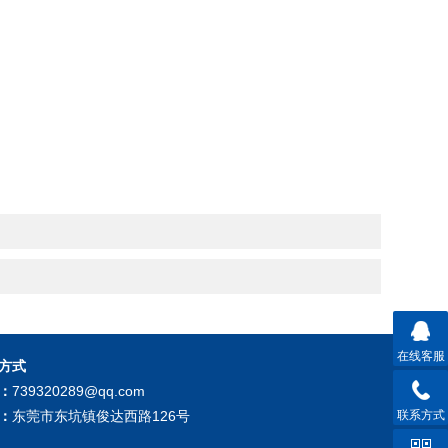
在线客服
方式
：
739320289@qq.com
联系方式
：
东莞市东坑镇俊达西路126号