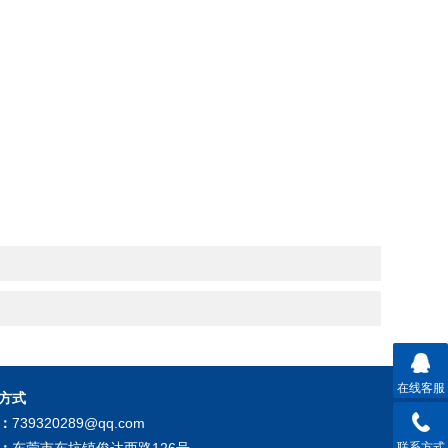
在线客服
方式
：
739320289@qq.com
：
东莞市东坑镇俊达西路126号
联系方式