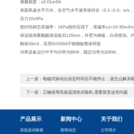
测量精度：±0.01m3/h
表面风速
水平方向，全空气水平速率保持在（0.1--0.3）m/s，精
压力
10±5Pa
密封性
静态泄漏率：1KPa相对压强下，泄漏率≤1×10-30m3/m
保温箱体
聚氨酯保温板后120mm，外壁为钢板，白色喷涂。内
舱体
30m3，采用SUS304不锈钢板整体焊接
功率
设备运行中平均功率为8KW，额定功率为20KW。
上一篇：
电磁式振动台设定时间后不能停止，该怎么解决
下一篇：
正确使用高低温湿热试验机,需要留意这些问题
产品展示
新闻中心
关于我们
高低温试验箱
新闻动态
公司简介