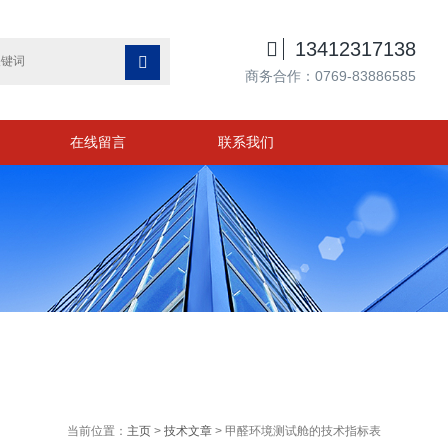

13412317138

商务合作：0769-83886585
在线留言
联系我们
当前位置：
主页
>
技术文章
> 甲醛环境测试舱的技术指标表