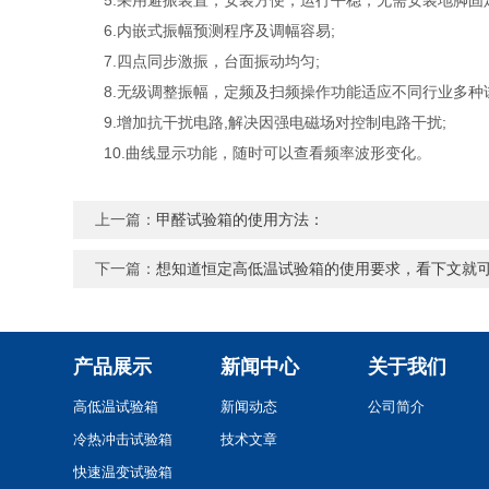
5.采用避振装置，安装方便，运行平稳，无需安装地脚固定
6.内嵌式振幅预测程序及调幅容易;
7.四点同步激振，台面振动均匀;
8.无级调整振幅，定频及扫频操作功能适应不同行业多种
9.增加抗干扰电路,解决因强电磁场对控制电路干扰;
10.曲线显示功能，随时可以查看频率波形变化。
上一篇：
甲醛试验箱的使用方法：
下一篇：
想知道恒定高低温试验箱的使用要求，看下文就
产品展示
新闻中心
关于我们
高低温试验箱
新闻动态
公司简介
冷热冲击试验箱
技术文章
快速温变试验箱