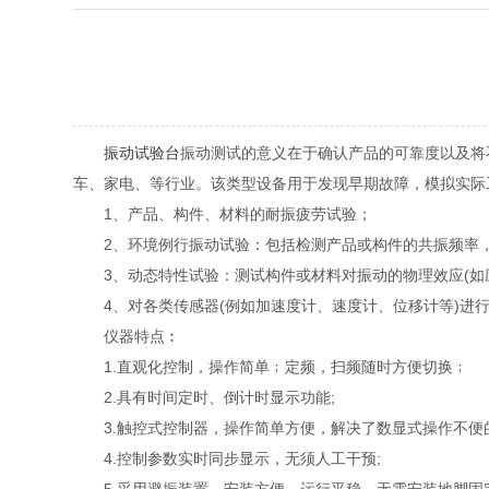
振动试验台
振动测试的意义在于确认产品的可靠度以及将
车、家电、等行业。该类型设备用于发现早期故障，模拟实际
1、产品、构件、材料的耐振疲劳试验；
2、环境例行振动试验：包括检测产品或构件的共振频率，
3、动态特性试验：测试构件或材料对振动的物理效应(如应
4、对各类传感器(例如加速度计、速度计、位移计等)进
仪器特点︰
1.直观化控制，操作简单﹔定频，扫频随时方便切换﹔
2.具有时间定时、倒计时显示功能;
3.触控式控制器，操作简单方便，解决了数显式操作不便的
4.控制参数实时同步显示，无须人工干预;