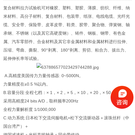
复合材料拉力试验机可对橡胶、塑料、塑胶、薄膜、纺织、纤维、纳
米材料、高分子材料、复合材料、包装带、纸张、电线电缆、光纤光
缆、安全带、保险带、皮革皮带、鞋类、胶带、聚合物、弹簧钢、轴
承钢、不锈钢（以及其它高硬度钢）、铸件、钢板、钢带、有色金
属、汽车零部件、合金材料及其它非金属材料和金属材料进行拉伸、
压缩、弯曲、撕裂、90°剥离、180°剥离、剪切、粘合力、拔出力、
延伸伸长率等试验。
A.高精度美国传力力量传感器: 0~5000N。
力量精度在±0.5 %以内。
B.容量分段:全程七档：× 1，× 2，× 5，× 10，× 20，× 50，× 100
采用高精度24 bits A/D，取样频率200Hz
全程力量解析度 1/1000,000
C.动力系统:日本松下交流伺服电机+松下交流驱动器＋滚珠丝杆（中
国台湾产）＋
德国减速机＋光杆直线轴承＋同步带传动。