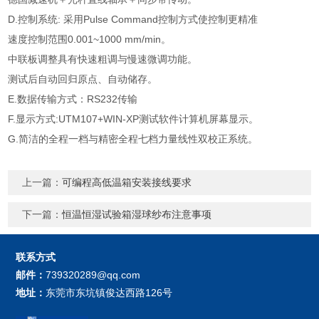
D.控制系统: 采用Pulse Command控制方式使控制更精准
速度控制范围0.001~1000 mm/min。
中联板调整具有快速粗调与慢速微调功能。
测试后自动回归原点、自动储存。
E.数据传输方式：RS232传输
F.显示方式:UTM107+WIN-XP测试软件计算机屏幕显示。
G.简洁的全程一档与精密全程七档力量线性双校正系统。
上一篇：
可编程高低温箱安装接线要求
下一篇：
恒温恒湿试验箱湿球纱布注意事项
联系方式
邮件：
739320289@qq.com
地址：
东莞市东坑镇俊达西路126号